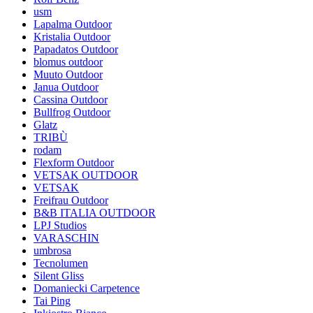
usm
Lapalma Outdoor
Kristalia Outdoor
Papadatos Outdoor
blomus outdoor
Muuto Outdoor
Janua Outdoor
Cassina Outdoor
Bullfrog Outdoor
Glatz
TRIBÙ
rodam
Flexform Outdoor
VETSAK OUTDOOR
VETSAK
Freifrau Outdoor
B&B ITALIA OUTDOOR
LPJ Studios
VARASCHIN
umbrosa
Tecnolumen
Silent Gliss
Domaniecki Carpetence
Tai Ping