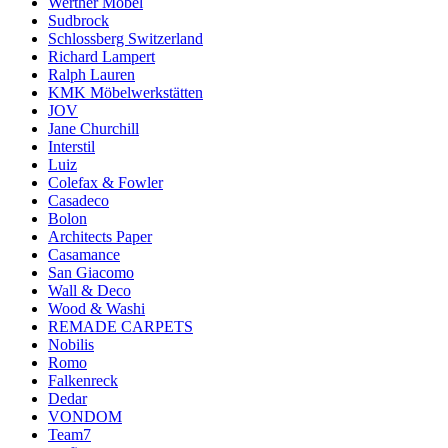
Werther Möbel
Sudbrock
Schlossberg Switzerland
Richard Lampert
Ralph Lauren
KMK Möbelwerkstätten
JOV
Jane Churchill
Interstil
Luiz
Colefax & Fowler
Casadeco
Bolon
Architects Paper
Casamance
San Giacomo
Wall & Deco
Wood & Washi
REMADE CARPETS
Nobilis
Romo
Falkenreck
Dedar
VONDOM
Team7