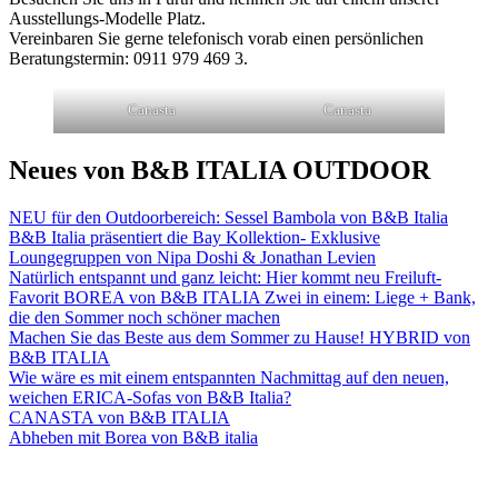
Ausstellungs-Modelle Platz.
Vereinbaren Sie gerne telefonisch vorab einen persönlichen
Beratungstermin: 0911 979 469 3.
Canasta
Canasta
Neues von B&B ITALIA OUTDOOR
NEU für den Outdoorbereich: Sessel Bambola von B&B Italia
B&B Italia präsentiert die Bay Kollektion- Exklusive
Loungegruppen von Nipa Doshi & Jonathan Levien
Natürlich entspannt und ganz leicht: Hier kommt neu Freiluft-
Favorit BOREA von B&B ITALIA Zwei in einem: Liege + Bank,
die den Sommer noch schöner machen
Machen Sie das Beste aus dem Sommer zu Hause! HYBRID von
B&B ITALIA
Wie wäre es mit einem entspannten Nachmittag auf den neuen,
weichen ERICA-Sofas von B&B Italia?
CANASTA von B&B ITALIA
Abheben mit Borea von B&B italia