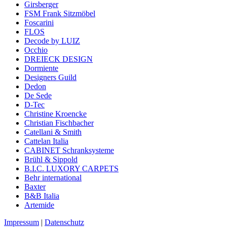
Girsberger
FSM Frank Sitzmöbel
Foscarini
FLOS
Decode by LUIZ
Occhio
DREIECK DESIGN
Dormiente
Designers Guild
Dedon
De Sede
D-Tec
Christine Kroencke
Christian Fischbacher
Catellani & Smith
Cattelan Italia
CABINET Schranksysteme
Brühl & Sippold
B.I.C. LUXORY CARPETS
Behr international
Baxter
B&B Italia
Artemide
Impressum
|
Datenschutz