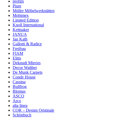
profim
Piure
Müller Möbelwerkstätten
Mobimex
Limited Edition
Knoll International
Kettnaker
JANUA
Jan Kath
Gallotti & Radice
Freifrau
FIAM
Elitis
Deknudt Mirrors
Decor Walther
De Munk Carpets
Conde House
Cassina
Bullfrog
Blomus
ASCO
Arco
alta linea
COR – Design Originale
Schönbuch