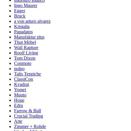
Inkiostro Bianco
Ingo Maurer
Egger
Bruck
a von arturo alvarez
Kristalia
Papadatos
Manufaktur plus
Thut Möbel
Wall Rapture
Roolf Living
Tom Dixon
Conmoto
pulpo
Talis Teppiche
ClassiCon
Kvadrat
Yomei
Muuto
Houe
Edra
Farrow & Ball
Crucial Trading
Arte
Zimmer + Rohde