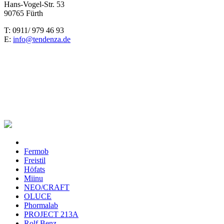
Hans-Vogel-Str. 53
90765 Fürth
T: 0911/ 979 46 93
E:
info@tendenza.de
Fermob
Freistil
Höfats
Miinu
NEO/CRAFT
OLUCE
Phormalab
PROJECT 213A
Rolf Benz