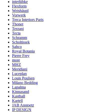
interlübke
Flexform
Weishäupl
Vorwerk
Treca Interiors Paris
Thonet
Terzani
Tecta
Schramm
Scholtissek
Sahco
Royal Botania
Pierre Frey
more
MHZ
Meridiani
Luceplan
Louis Poulsen
Milano Bedding
Lapalma
Kinnasand
Kasthall
Kartell
JAB Anstoetz
IP DESIGN