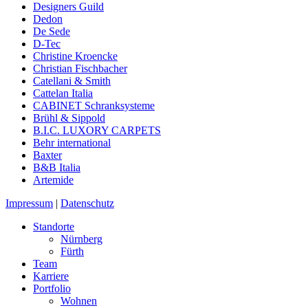
Designers Guild
Dedon
De Sede
D-Tec
Christine Kroencke
Christian Fischbacher
Catellani & Smith
Cattelan Italia
CABINET Schranksysteme
Brühl & Sippold
B.I.C. LUXORY CARPETS
Behr international
Baxter
B&B Italia
Artemide
Impressum
|
Datenschutz
Standorte
Nürnberg
Fürth
Team
Karriere
Portfolio
Wohnen