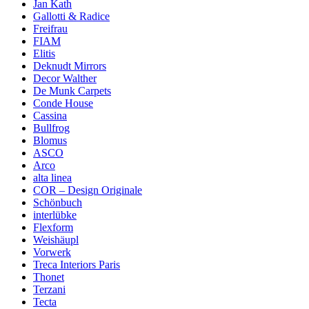
Jan Kath
Gallotti & Radice
Freifrau
FIAM
Elitis
Deknudt Mirrors
Decor Walther
De Munk Carpets
Conde House
Cassina
Bullfrog
Blomus
ASCO
Arco
alta linea
COR – Design Originale
Schönbuch
interlübke
Flexform
Weishäupl
Vorwerk
Treca Interiors Paris
Thonet
Terzani
Tecta