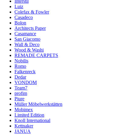
Interstil
Luiz
Colefax & Fowler
Casadeco
Bolon
Architects Paper
Casamance
San Giacomo
Wall & Deco
Wood & Washi
REMADE CARPETS
Nobilis
Romo
Falkenreck
Dedar
VONDOM
Team7
profim
Piure
Müller Möbelwerkstätten
Mobimex
Limited Edition
Knoll International
Kettnaker
JANUA