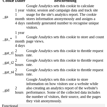
Cookie
Dauer
Beschreibung
Google Analytics sets this cookie to calculate
1 year
visitor, session and campaign data and track site
1
usage for the site's analytics report. The cookie
_ga
month
stores information anonymously and assigns a
4 days
randomly generated number to recognise unique
visitors.
1 year
1
Google Analytics sets this cookie to store and count
_ga_*
month
page views.
4 days
2
Google Analytics sets this cookie to throttle request
_gat_t1
hours
rate.
2
Google Analytics sets this cookie to throttle request
_gat_t2
hours
rate.
2
Google Analytics sets this cookie to throttle request
_gat_t4
hours
rate.
Google Analytics sets this cookie to store
information on how visitors use a website while
2
also creating an analytics report of the website's
_gid
hours
performance. Some of the collected data includes
the number of visitors, their source, and the pages
they visit anonymously.
Functional