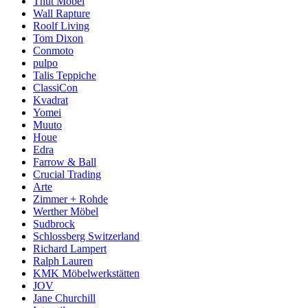
Thut Möbel
Wall Rapture
Roolf Living
Tom Dixon
Conmoto
pulpo
Talis Teppiche
ClassiCon
Kvadrat
Yomei
Muuto
Houe
Edra
Farrow & Ball
Crucial Trading
Arte
Zimmer + Rohde
Werther Möbel
Sudbrock
Schlossberg Switzerland
Richard Lampert
Ralph Lauren
KMK Möbelwerkstätten
JOV
Jane Churchill