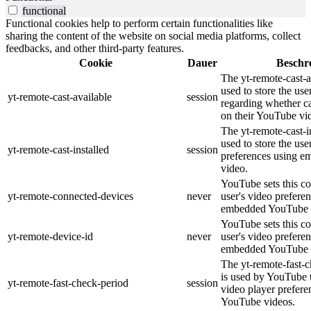
functional
Functional cookies help to perform certain functionalities like
sharing the content of the website on social media platforms, collect
feedbacks, and other third-party features.
Cookie
Dauer
Beschr
The yt-remote-cast-a
used to store the use
yt-remote-cast-available
session
regarding whether ca
on their YouTube vid
The yt-remote-cast-in
used to store the use
yt-remote-cast-installed
session
preferences using 
video.
YouTube sets this co
yt-remote-connected-devices
never
user's video prefere
embedded YouTube 
YouTube sets this co
yt-remote-device-id
never
user's video prefere
embedded YouTube 
The yt-remote-fast-
is used by YouTube t
yt-remote-fast-check-period
session
video player prefer
YouTube videos.