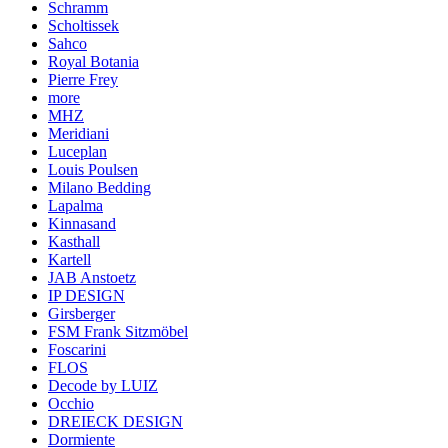
Schramm
Scholtissek
Sahco
Royal Botania
Pierre Frey
more
MHZ
Meridiani
Luceplan
Louis Poulsen
Milano Bedding
Lapalma
Kinnasand
Kasthall
Kartell
JAB Anstoetz
IP DESIGN
Girsberger
FSM Frank Sitzmöbel
Foscarini
FLOS
Decode by LUIZ
Occhio
DREIECK DESIGN
Dormiente