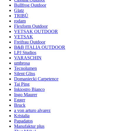
Bullfrog Outdoor
Glatz
TRIBÙ
rodam
Flexform Outdoor
VETSAK OUTDOOR
VETSAK
Freifrau Outdoor
B&B ITALIA OUTDOOR
LPJ Studios
VARASCHIN
umbrosa
Tecnolumen
Silent Gliss
Domaniecki Carpetence
Tai Ping
Inkiostro Bianco
Ingo Maurer
Egger
Bruck
a von arturo alvarez
Kristalia
Papadatos
Manufaktur plus