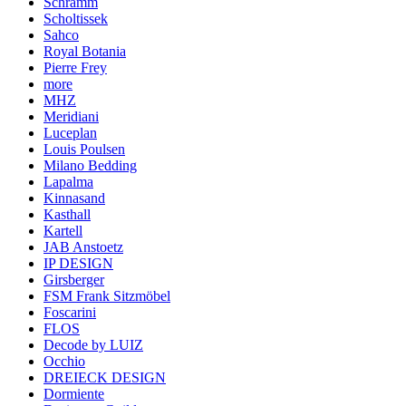
Schramm
Scholtissek
Sahco
Royal Botania
Pierre Frey
more
MHZ
Meridiani
Luceplan
Louis Poulsen
Milano Bedding
Lapalma
Kinnasand
Kasthall
Kartell
JAB Anstoetz
IP DESIGN
Girsberger
FSM Frank Sitzmöbel
Foscarini
FLOS
Decode by LUIZ
Occhio
DREIECK DESIGN
Dormiente