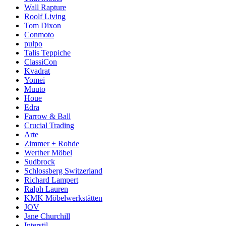
Wall Rapture
Roolf Living
Tom Dixon
Conmoto
pulpo
Talis Teppiche
ClassiCon
Kvadrat
Yomei
Muuto
Houe
Edra
Farrow & Ball
Crucial Trading
Arte
Zimmer + Rohde
Werther Möbel
Sudbrock
Schlossberg Switzerland
Richard Lampert
Ralph Lauren
KMK Möbelwerkstätten
JOV
Jane Churchill
Interstil