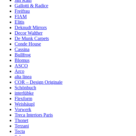
Jan Kath
Gallotti & Radice
Freifrau
FIAM
Elitis
Deknudt Mirrors
Decor Walther
De Munk Carpets
Conde House
Cassina
Bullfrog
Blomus
ASCO
Arco
alta linea
COR – Design Originale
Schönbuch
interlübke
Flexform
Weishäupl
Vorwerk
Treca Interiors Paris
Thonet
Terzani
Tecta