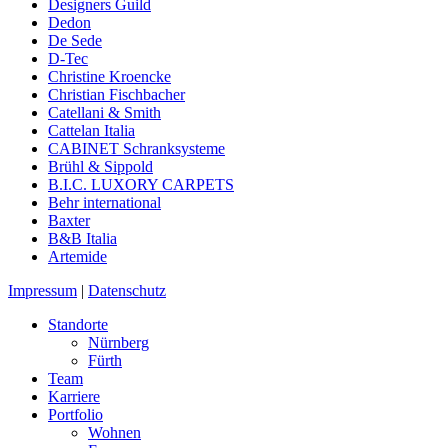
Designers Guild
Dedon
De Sede
D-Tec
Christine Kroencke
Christian Fischbacher
Catellani & Smith
Cattelan Italia
CABINET Schranksysteme
Brühl & Sippold
B.I.C. LUXORY CARPETS
Behr international
Baxter
B&B Italia
Artemide
Impressum
|
Datenschutz
Standorte
Nürnberg
Fürth
Team
Karriere
Portfolio
Wohnen