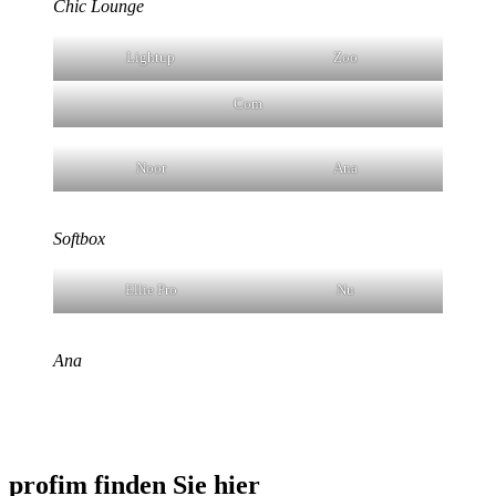
Chic Lounge
Lightup
Zoo
Com
Noor
Ana
Softbox
Ellie Pro
Nu
Ana
profim finden Sie hier