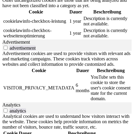
Other uncategorized cookies are those that are being analyzed and
have not been classified into a category as yet.
Cookie
Dauer
Beschreibung
Description is currently
cookielawinfo-checkbox-leistung
1 year
not available.
cookielawinfo-checkbox-
Description is currently
1 year
webseitenoptimierung
not available.
Advertisement
advertisement
Advertisement cookies are used to provide visitors with relevant ads
and marketing campaigns. These cookies track visitors across
websites and collect information to provide customized ads.
Cookie
Dauer
Beschreibung
YouTube sets this
cookie to store the
6
VISITOR_PRIVACY_METADATA
user's cookie consent
months
state for the current
domain.
Analytics
analytics
Analytical cookies are used to understand how visitors interact with
the website. These cookies help provide information on metrics the
number of visitors, bounce rate, traffic source, etc.
Cookie
Dauer
Beschreibung