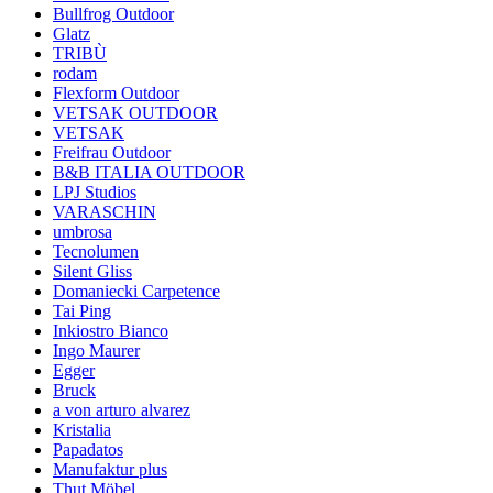
Bullfrog Outdoor
Glatz
TRIBÙ
rodam
Flexform Outdoor
VETSAK OUTDOOR
VETSAK
Freifrau Outdoor
B&B ITALIA OUTDOOR
LPJ Studios
VARASCHIN
umbrosa
Tecnolumen
Silent Gliss
Domaniecki Carpetence
Tai Ping
Inkiostro Bianco
Ingo Maurer
Egger
Bruck
a von arturo alvarez
Kristalia
Papadatos
Manufaktur plus
Thut Möbel