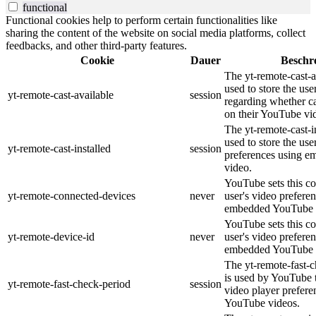
functional
Functional cookies help to perform certain functionalities like
sharing the content of the website on social media platforms, collect
feedbacks, and other third-party features.
Cookie
Dauer
Beschr
The yt-remote-cast-a
used to store the use
yt-remote-cast-available
session
regarding whether ca
on their YouTube vid
The yt-remote-cast-in
used to store the use
yt-remote-cast-installed
session
preferences using 
video.
YouTube sets this co
yt-remote-connected-devices
never
user's video prefere
embedded YouTube 
YouTube sets this co
yt-remote-device-id
never
user's video prefere
embedded YouTube 
The yt-remote-fast-
is used by YouTube t
yt-remote-fast-check-period
session
video player prefer
YouTube videos.