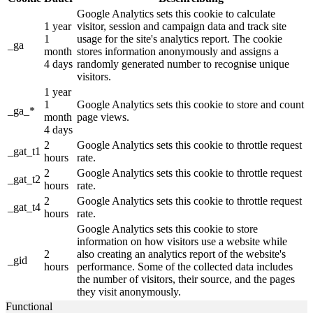
Google Analytics sets this cookie to calculate
1 year
visitor, session and campaign data and track site
1
usage for the site's analytics report. The cookie
_ga
month
stores information anonymously and assigns a
4 days
randomly generated number to recognise unique
visitors.
1 year
1
Google Analytics sets this cookie to store and count
_ga_*
month
page views.
4 days
2
Google Analytics sets this cookie to throttle request
_gat_t1
hours
rate.
2
Google Analytics sets this cookie to throttle request
_gat_t2
hours
rate.
2
Google Analytics sets this cookie to throttle request
_gat_t4
hours
rate.
Google Analytics sets this cookie to store
information on how visitors use a website while
2
also creating an analytics report of the website's
_gid
hours
performance. Some of the collected data includes
the number of visitors, their source, and the pages
they visit anonymously.
Functional