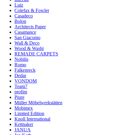
Luiz
Colefax & Fowler
Casadeco
Bolon
Architects Paper
Casamance
San Giacomo
Wall & Deco
Wood & Washi
REMADE CARPETS
Nobilis
Romo
Falkenreck
Dedar
VONDOM
Team7
profim
Piure
Müller Möbelwerkstätten
Mobimex
Limited Edition
Knoll International
Kettnaker
JANUA