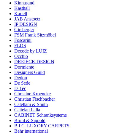
Kinnasand
Kasthall
Kartell
JAB Anstoetz
IP DESIGN
Girsberger
FSM Frank Sitzmöbel
Foscarini
FLOS
Decode by LUIZ
Occhio
DREIECK DESIGN
Dormiente
Designers Guild
Dedon
De Sede
D-Tec
Christine Kroencke
Christian Fischbacher
Catellani & Smith
Cattelan Italia
CABINET Schranksysteme
Brühl & Sippold
B.I.C. LUXORY CARPETS
Behr international