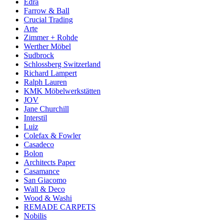
Edra
Farrow & Ball
Crucial Trading
Arte
Zimmer + Rohde
Werther Möbel
Sudbrock
Schlossberg Switzerland
Richard Lampert
Ralph Lauren
KMK Möbelwerkstätten
JOV
Jane Churchill
Interstil
Luiz
Colefax & Fowler
Casadeco
Bolon
Architects Paper
Casamance
San Giacomo
Wall & Deco
Wood & Washi
REMADE CARPETS
Nobilis