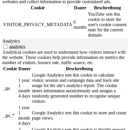
websites and collect information to provide customized ads.
Cookie
Dauer
Beschreibung
YouTube sets this
cookie to store the
6
VISITOR_PRIVACY_METADATA
user's cookie consent
months
state for the current
domain.
Analytics
analytics
Analytical cookies are used to understand how visitors interact with
the website. These cookies help provide information on metrics the
number of visitors, bounce rate, traffic source, etc.
Cookie
Dauer
Beschreibung
Google Analytics sets this cookie to calculate
1 year
visitor, session and campaign data and track site
1
usage for the site's analytics report. The cookie
_ga
month
stores information anonymously and assigns a
4 days
randomly generated number to recognise unique
visitors.
1 year
1
Google Analytics sets this cookie to store and count
_ga_*
month
page views.
4 days
2
Google Analytics sets this cookie to throttle request