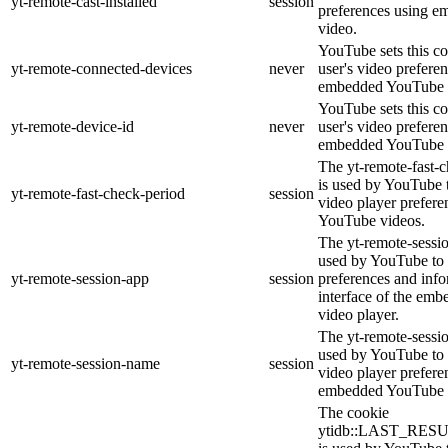
yt-remote-cast-installed
session
preferences using 
video.
YouTube sets this co
yt-remote-connected-devices
never
user's video prefere
embedded YouTube 
YouTube sets this co
yt-remote-device-id
never
user's video prefere
embedded YouTube 
The yt-remote-fast-
is used by YouTube t
yt-remote-fast-check-period
session
video player prefer
YouTube videos.
The yt-remote-sessio
used by YouTube to 
yt-remote-session-app
session
preferences and info
interface of the em
video player.
The yt-remote-sessi
used by YouTube to s
yt-remote-session-name
session
video player prefere
embedded YouTube 
The cookie
ytidb::LAST_RE