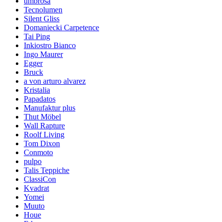
umbrosa
Tecnolumen
Silent Gliss
Domaniecki Carpetence
Tai Ping
Inkiostro Bianco
Ingo Maurer
Egger
Bruck
a von arturo alvarez
Kristalia
Papadatos
Manufaktur plus
Thut Möbel
Wall Rapture
Roolf Living
Tom Dixon
Conmoto
pulpo
Talis Teppiche
ClassiCon
Kvadrat
Yomei
Muuto
Houe