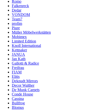
Romo
Falkenreck
Dedar
VONDOM
Team7
profim
Piure
Müller Möbelwerkstätten
Mobimex
Limited Edition
Knoll International
Kettnaker
JANUA
Jan Kath
Gallotti & Radice
Freifrau
FIAM
Elitis
Deknudt Mirrors
Decor Walther
De Munk Carpets
Conde House
Cassina
Bullfrog
Blomus