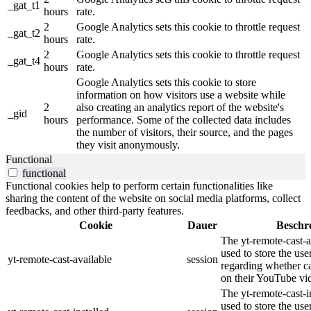
_gat_t1
hours
rate.
2
Google Analytics sets this cookie to throttle request
_gat_t2
hours
rate.
2
Google Analytics sets this cookie to throttle request
_gat_t4
hours
rate.
Google Analytics sets this cookie to store
information on how visitors use a website while
2
also creating an analytics report of the website's
_gid
hours
performance. Some of the collected data includes
the number of visitors, their source, and the pages
they visit anonymously.
Functional
functional
Functional cookies help to perform certain functionalities like
sharing the content of the website on social media platforms, collect
feedbacks, and other third-party features.
Cookie
Dauer
Beschr
The yt-remote-cast-a
used to store the use
yt-remote-cast-available
session
regarding whether ca
on their YouTube vid
The yt-remote-cast-in
used to store the use