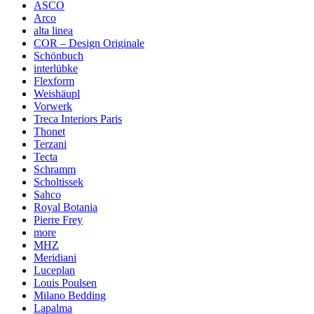
ASCO
Arco
alta linea
COR – Design Originale
Schönbuch
interlübke
Flexform
Weishäupl
Vorwerk
Treca Interiors Paris
Thonet
Terzani
Tecta
Schramm
Scholtissek
Sahco
Royal Botania
Pierre Frey
more
MHZ
Meridiani
Luceplan
Louis Poulsen
Milano Bedding
Lapalma