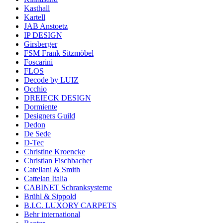
Kasthall
Kartell
JAB Anstoetz
IP DESIGN
Girsberger
FSM Frank Sitzmöbel
Foscarini
FLOS
Decode by LUIZ
Occhio
DREIECK DESIGN
Dormiente
Designers Guild
Dedon
De Sede
D-Tec
Christine Kroencke
Christian Fischbacher
Catellani & Smith
Cattelan Italia
CABINET Schranksysteme
Brühl & Sippold
B.I.C. LUXORY CARPETS
Behr international