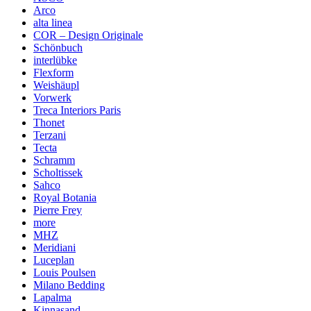
Arco
alta linea
COR – Design Originale
Schönbuch
interlübke
Flexform
Weishäupl
Vorwerk
Treca Interiors Paris
Thonet
Terzani
Tecta
Schramm
Scholtissek
Sahco
Royal Botania
Pierre Frey
more
MHZ
Meridiani
Luceplan
Louis Poulsen
Milano Bedding
Lapalma
Kinnasand