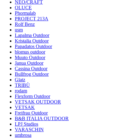
NEO/CRAFT
OLUCE
Phormalab
PROJECT 213A
Rolf Benz
usm
Lapalma Outdoor
Kristalia Outdoor
Papadatos Outdoor
blomus outdoor
Muuto Outdoor
Janua Outdoor
Cassina Outdoor
Bullfrog Outdoor
Glatz
TRIBÙ
rodam
Flexform Outdoor
VETSAK OUTDOOR
VETSAK
Freifrau Outdoor
B&B ITALIA OUTDOOR
LPJ Studios
VARASCHIN
umbrosa