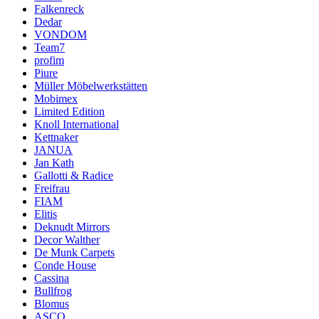
Falkenreck
Dedar
VONDOM
Team7
profim
Piure
Müller Möbelwerkstätten
Mobimex
Limited Edition
Knoll International
Kettnaker
JANUA
Jan Kath
Gallotti & Radice
Freifrau
FIAM
Elitis
Deknudt Mirrors
Decor Walther
De Munk Carpets
Conde House
Cassina
Bullfrog
Blomus
ASCO