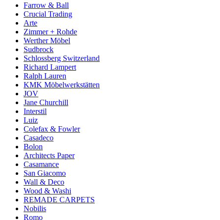
Farrow & Ball
Crucial Trading
Arte
Zimmer + Rohde
Werther Möbel
Sudbrock
Schlossberg Switzerland
Richard Lampert
Ralph Lauren
KMK Möbelwerkstätten
JOV
Jane Churchill
Interstil
Luiz
Colefax & Fowler
Casadeco
Bolon
Architects Paper
Casamance
San Giacomo
Wall & Deco
Wood & Washi
REMADE CARPETS
Nobilis
Romo