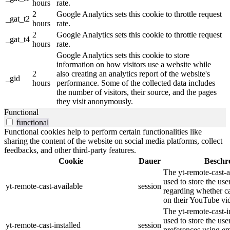
hours
rate.
2
Google Analytics sets this cookie to throttle request
_gat_t2
hours
rate.
2
Google Analytics sets this cookie to throttle request
_gat_t4
hours
rate.
Google Analytics sets this cookie to store
information on how visitors use a website while
2
also creating an analytics report of the website's
_gid
hours
performance. Some of the collected data includes
the number of visitors, their source, and the pages
they visit anonymously.
Functional
functional
Functional cookies help to perform certain functionalities like
sharing the content of the website on social media platforms, collect
feedbacks, and other third-party features.
Cookie
Dauer
Beschr
The yt-remote-cast-a
used to store the use
yt-remote-cast-available
session
regarding whether ca
on their YouTube vid
The yt-remote-cast-in
used to store the use
yt-remote-cast-installed
session
preferences using 