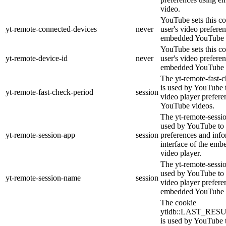
video.
YouTube sets this co
yt-remote-connected-devices
never
user's video prefere
embedded YouTube 
YouTube sets this co
yt-remote-device-id
never
user's video prefere
embedded YouTube 
The yt-remote-fast-
is used by YouTube t
yt-remote-fast-check-period
session
video player prefer
YouTube videos.
The yt-remote-sessio
used by YouTube to 
yt-remote-session-app
session
preferences and info
interface of the em
video player.
The yt-remote-sessi
used by YouTube to s
yt-remote-session-name
session
video player prefere
embedded YouTube 
The cookie
ytidb::LAST_RE
is used by YouTube to