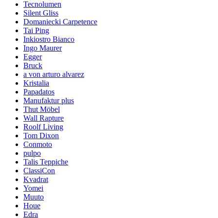
Tecnolumen
Silent Gliss
Domaniecki Carpetence
Tai Ping
Inkiostro Bianco
Ingo Maurer
Egger
Bruck
a von arturo alvarez
Kristalia
Papadatos
Manufaktur plus
Thut Möbel
Wall Rapture
Roolf Living
Tom Dixon
Conmoto
pulpo
Talis Teppiche
ClassiCon
Kvadrat
Yomei
Muuto
Houe
Edra