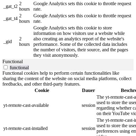
2
Google Analytics sets this cookie to throttle request
_gat_t2
hours
rate.
2
Google Analytics sets this cookie to throttle request
_gat_t4
hours
rate.
Google Analytics sets this cookie to store
information on how visitors use a website while
2
also creating an analytics report of the website's
_gid
hours
performance. Some of the collected data includes
the number of visitors, their source, and the pages
they visit anonymously.
Functional
functional
Functional cookies help to perform certain functionalities like
sharing the content of the website on social media platforms, collect
feedbacks, and other third-party features.
Cookie
Dauer
Beschr
The yt-remote-cast-a
used to store the use
yt-remote-cast-available
session
regarding whether ca
on their YouTube vid
The yt-remote-cast-in
used to store the use
yt-remote-cast-installed
session
preferences using 