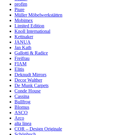
profim
Piure
Müller Möbelwerkstätten
Mobimex
Limited Edition
Knoll International
Kettnaker
JANUA
Jan Kath
Gallotti & Radice
Freifrau
FIAM
Elitis
Deknudt Mirrors
Decor Walther
De Munk Carpets
Conde House
Cassina
Bullfrog
Blomus
ASCO
Arco
alta linea
COR – Design Originale
Schönbuch