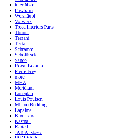
interlübke
Flexform
Weishäupl
Vorwerk
Treca Interiors Paris
Thonet
Terzani
Tecta
Schramm
Scholtissek
Sahco
Royal Botania
Pierre Frey
more
MHZ
Meridiani
Luceplan
Louis Poulsen
Milano Bedding
Lapalma
Kinnasand
Kasthall
Kartell
JAB Anstoetz
IP DESIGN