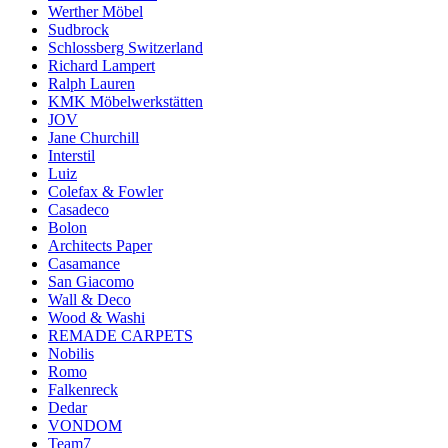
Werther Möbel
Sudbrock
Schlossberg Switzerland
Richard Lampert
Ralph Lauren
KMK Möbelwerkstätten
JOV
Jane Churchill
Interstil
Luiz
Colefax & Fowler
Casadeco
Bolon
Architects Paper
Casamance
San Giacomo
Wall & Deco
Wood & Washi
REMADE CARPETS
Nobilis
Romo
Falkenreck
Dedar
VONDOM
Team7