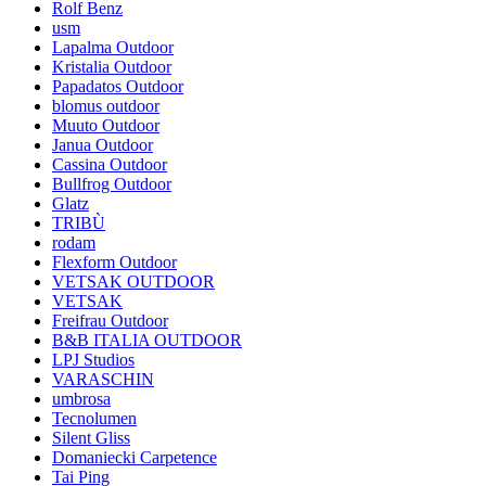
Rolf Benz
usm
Lapalma Outdoor
Kristalia Outdoor
Papadatos Outdoor
blomus outdoor
Muuto Outdoor
Janua Outdoor
Cassina Outdoor
Bullfrog Outdoor
Glatz
TRIBÙ
rodam
Flexform Outdoor
VETSAK OUTDOOR
VETSAK
Freifrau Outdoor
B&B ITALIA OUTDOOR
LPJ Studios
VARASCHIN
umbrosa
Tecnolumen
Silent Gliss
Domaniecki Carpetence
Tai Ping