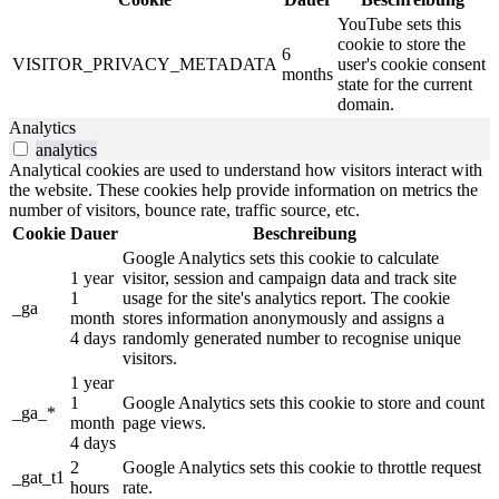
YouTube sets this
cookie to store the
6
VISITOR_PRIVACY_METADATA
user's cookie consent
months
state for the current
domain.
Analytics
analytics
Analytical cookies are used to understand how visitors interact with
the website. These cookies help provide information on metrics the
number of visitors, bounce rate, traffic source, etc.
Cookie
Dauer
Beschreibung
Google Analytics sets this cookie to calculate
1 year
visitor, session and campaign data and track site
1
usage for the site's analytics report. The cookie
_ga
month
stores information anonymously and assigns a
4 days
randomly generated number to recognise unique
visitors.
1 year
1
Google Analytics sets this cookie to store and count
_ga_*
month
page views.
4 days
2
Google Analytics sets this cookie to throttle request
_gat_t1
hours
rate.