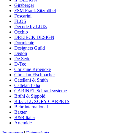
Girsberger
FSM Frank Sitzmöbel
Foscarini
FLOS
Decode by LUIZ
Occhio
DREIECK DESIGN
Dormiente
Designers Guild
Dedon
De Sede
D-Tec
Christine Kroencke
Christian Fischbacher
Catellani & Smith
Cattelan Italia
CABINET Schranksysteme
Brühl & Sippold
B.I.C. LUXORY CARPETS
Behr international
Baxter
B&B Italia
Artemide
Impressum
|
Datenschutz