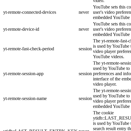
video.
YouTube sets this co
yt-remote-connected-devices
never
user's video prefere
embedded YouTube 
YouTube sets this co
yt-remote-device-id
never
user's video prefere
embedded YouTube 
The yt-remote-fast-
is used by YouTube t
yt-remote-fast-check-period
session
video player prefer
YouTube videos.
The yt-remote-sessio
used by YouTube to 
yt-remote-session-app
session
preferences and info
interface of the em
video player.
The yt-remote-sessi
used by YouTube to s
yt-remote-session-name
session
video player prefere
embedded YouTube 
The cookie
ytidb::LAST_RE
is used by YouTube to
search result entry t