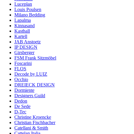
Luceplan
Louis Poulsen
Milano Bedding
Lapalma
Kinnasand
Kasthall
Kartell
JAB Anstoetz
IP DESIGN
Girsberger
FSM Frank Sitzmöbel
Foscarini
FLOS
Decode by LUIZ
Occhio
DREIECK DESIGN
Dormiente
Designers Guild
Dedon
De Sede
D-Tec
Christine Kroencke
Christian Fischbacher
Catellani & Smith
Cattelan Italia