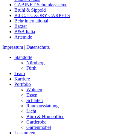
CABINET Schranksysteme
Brühl & Sippold
B.I.C. LUXORY CARPETS
Behr international
Baxter
B&B Italia
Artemide
Impressum
|
Datenschutz
Standorte
Nürnberg
Fürth
Team
Karriere
Portfolio
Wohnen
Essen
Schlafen
Raumausstattung
Licht
Büro & Homeoffice
Garderobe
Gartenmöbel
Leistungen