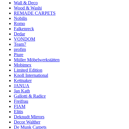
Wall & Deco
Wood & Washi
REMADE CARPETS
Nobilis
Romo
Falkenreck
Dedar
VONDOM
Team7
profim
Piure
Müller Möbelwerkstätten
Mobimex
Limited Edition
Knoll International
Kettnaker
JANUA
Jan Kath
Gallotti & Radice
Freifrau
FIAM
Elitis
Deknudt Mirrors
Decor Walther
De Munk Carpets