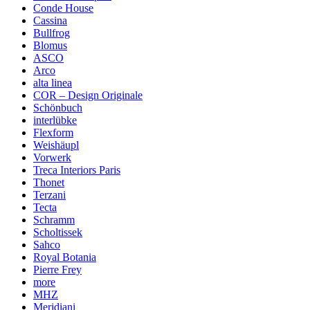
Conde House
Cassina
Bullfrog
Blomus
ASCO
Arco
alta linea
COR – Design Originale
Schönbuch
interlübke
Flexform
Weishäupl
Vorwerk
Treca Interiors Paris
Thonet
Terzani
Tecta
Schramm
Scholtissek
Sahco
Royal Botania
Pierre Frey
more
MHZ
Meridiani