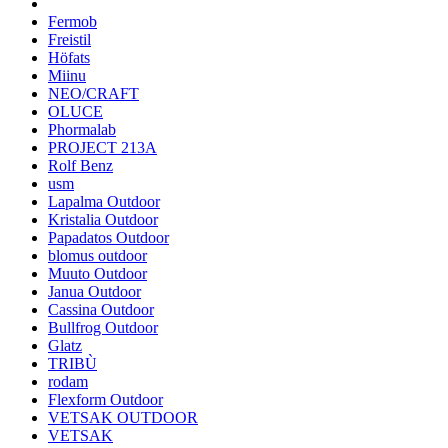
Fermob
Freistil
Höfats
Miinu
NEO/CRAFT
OLUCE
Phormalab
PROJECT 213A
Rolf Benz
usm
Lapalma Outdoor
Kristalia Outdoor
Papadatos Outdoor
blomus outdoor
Muuto Outdoor
Janua Outdoor
Cassina Outdoor
Bullfrog Outdoor
Glatz
TRIBÙ
rodam
Flexform Outdoor
VETSAK OUTDOOR
VETSAK