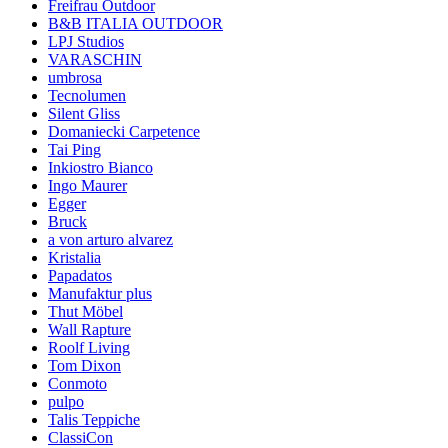
Freifrau Outdoor
B&B ITALIA OUTDOOR
LPJ Studios
VARASCHIN
umbrosa
Tecnolumen
Silent Gliss
Domaniecki Carpetence
Tai Ping
Inkiostro Bianco
Ingo Maurer
Egger
Bruck
a von arturo alvarez
Kristalia
Papadatos
Manufaktur plus
Thut Möbel
Wall Rapture
Roolf Living
Tom Dixon
Conmoto
pulpo
Talis Teppiche
ClassiCon