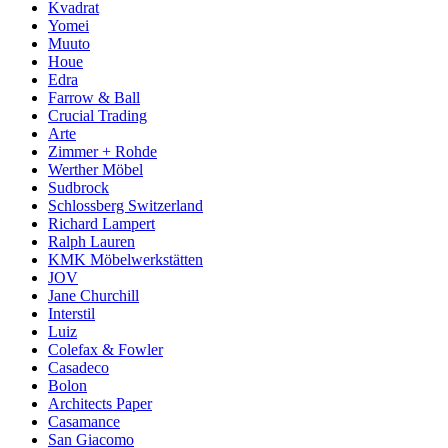
Kvadrat
Yomei
Muuto
Houe
Edra
Farrow & Ball
Crucial Trading
Arte
Zimmer + Rohde
Werther Möbel
Sudbrock
Schlossberg Switzerland
Richard Lampert
Ralph Lauren
KMK Möbelwerkstätten
JOV
Jane Churchill
Interstil
Luiz
Colefax & Fowler
Casadeco
Bolon
Architects Paper
Casamance
San Giacomo