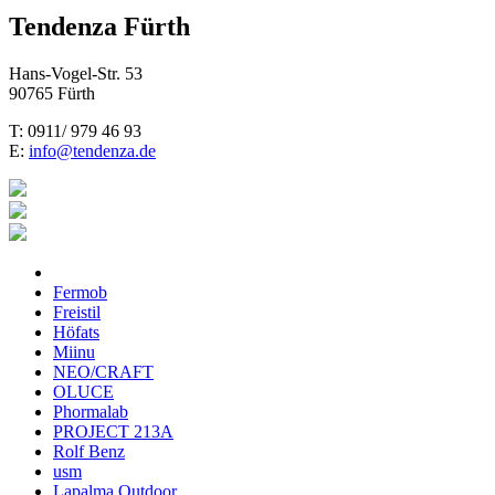
Tendenza Fürth
Hans-Vogel-Str. 53
90765 Fürth
T: 0911/ 979 46 93
E:
info@tendenza.de
Fermob
Freistil
Höfats
Miinu
NEO/CRAFT
OLUCE
Phormalab
PROJECT 213A
Rolf Benz
usm
Lapalma Outdoor