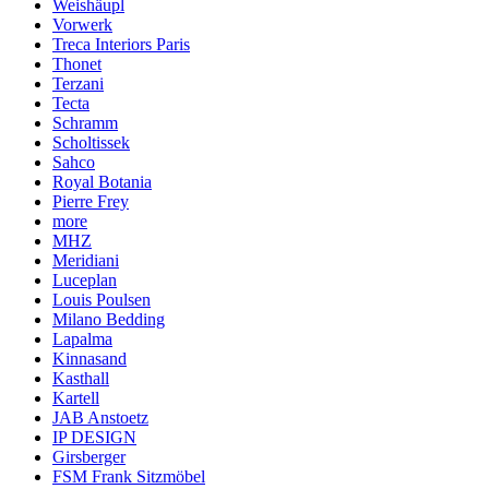
Weishäupl
Vorwerk
Treca Interiors Paris
Thonet
Terzani
Tecta
Schramm
Scholtissek
Sahco
Royal Botania
Pierre Frey
more
MHZ
Meridiani
Luceplan
Louis Poulsen
Milano Bedding
Lapalma
Kinnasand
Kasthall
Kartell
JAB Anstoetz
IP DESIGN
Girsberger
FSM Frank Sitzmöbel