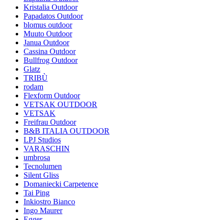
Kristalia Outdoor
Papadatos Outdoor
blomus outdoor
Muuto Outdoor
Janua Outdoor
Cassina Outdoor
Bullfrog Outdoor
Glatz
TRIBÙ
rodam
Flexform Outdoor
VETSAK OUTDOOR
VETSAK
Freifrau Outdoor
B&B ITALIA OUTDOOR
LPJ Studios
VARASCHIN
umbrosa
Tecnolumen
Silent Gliss
Domaniecki Carpetence
Tai Ping
Inkiostro Bianco
Ingo Maurer
Egger