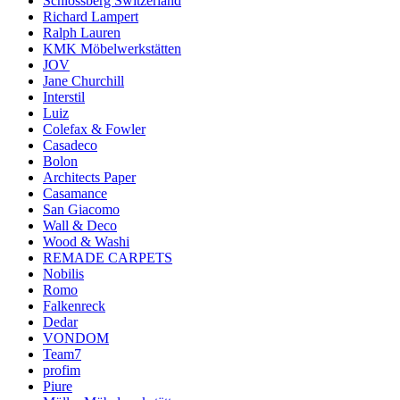
Schlossberg Switzerland
Richard Lampert
Ralph Lauren
KMK Möbelwerkstätten
JOV
Jane Churchill
Interstil
Luiz
Colefax & Fowler
Casadeco
Bolon
Architects Paper
Casamance
San Giacomo
Wall & Deco
Wood & Washi
REMADE CARPETS
Nobilis
Romo
Falkenreck
Dedar
VONDOM
Team7
profim
Piure