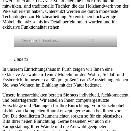
Zwei Drittel aller TEAM 7 Mitarbeiter, die in der Produktion
mitwirken, sind traditionelle Tischler, die das Holzhandwerk von der
Pike auf erlernt haben. Unterstützt werden sie durch modernste
Technologien zur Holzbearbeitung. So entstehen hochwertige
Möbel, die präzise bis ins Detail perfektioniert wurden und für
exklusive Funktionalität stehen.
Bett times, Schrank nox
T7
Lunetto
In unserem Einrichtungshaus in Fürth zeigen wir Ihnen eine
exklusive Auswahl an Team7 Möbeln für den Wohn-, Schlaf- und
Essbereich. In unserer ca. 80 qm großen Team7-Ausstellung erleben
Sie, was Wohnen im Einklang mit der Natur bedeutet.
Unsere Innenarchitekten beraten Sie stets individuell, fachkompetent
und bedarfsgerecht. Wir erstellen Ihnen computergestützte
Vorschläge und Planungen für Ihre Einrichtung, vom Einzelmöbel
bis hin zum kompletten Raumkonzept, gerne auch bei Ihnen vor
Ort. Die detaillierten Raumansichten sorgen so für ein plastisches
Bild Ihrer neuen Einrichtung. Gerne beziehen wir auch die
Farbgestaltung Ihrer Wände und die Auswahl geeigneter