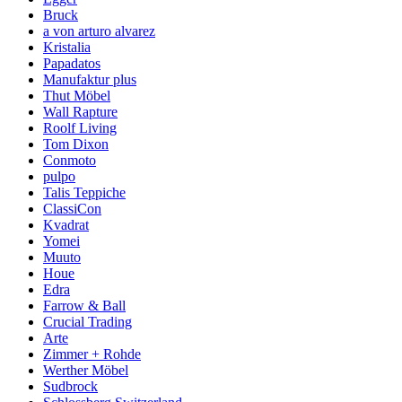
Bruck
a von arturo alvarez
Kristalia
Papadatos
Manufaktur plus
Thut Möbel
Wall Rapture
Roolf Living
Tom Dixon
Conmoto
pulpo
Talis Teppiche
ClassiCon
Kvadrat
Yomei
Muuto
Houe
Edra
Farrow & Ball
Crucial Trading
Arte
Zimmer + Rohde
Werther Möbel
Sudbrock