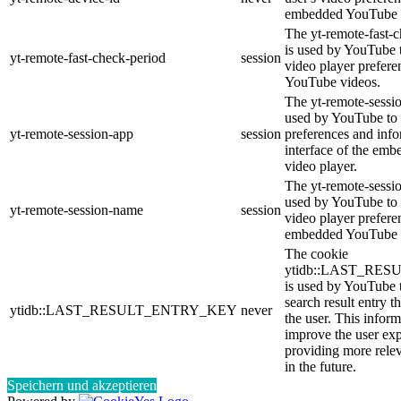
embedded YouTube 
The yt-remote-fast-
is used by YouTube t
yt-remote-fast-check-period
session
video player prefer
YouTube videos.
The yt-remote-sessio
used by YouTube to 
yt-remote-session-app
session
preferences and info
interface of the em
video player.
The yt-remote-sessi
used by YouTube to s
yt-remote-session-name
session
video player prefere
embedded YouTube 
The cookie
ytidb::LAST_RE
is used by YouTube to
search result entry t
ytidb::LAST_RESULT_ENTRY_KEY
never
the user. This inform
improve the user ex
providing more relev
in the future.
Speichern und akzeptieren