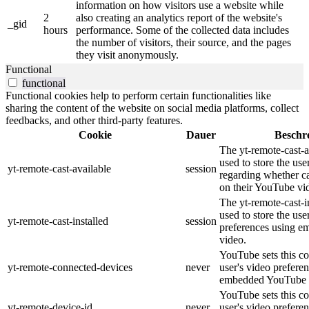
information on how visitors use a website while
2
also creating an analytics report of the website's
_gid
hours
performance. Some of the collected data includes
the number of visitors, their source, and the pages
they visit anonymously.
Functional
functional
Functional cookies help to perform certain functionalities like
sharing the content of the website on social media platforms, collect
feedbacks, and other third-party features.
Cookie
Dauer
Beschr
The yt-remote-cast-a
used to store the use
yt-remote-cast-available
session
regarding whether ca
on their YouTube vid
The yt-remote-cast-in
used to store the use
yt-remote-cast-installed
session
preferences using 
video.
YouTube sets this co
yt-remote-connected-devices
never
user's video prefere
embedded YouTube 
YouTube sets this co
yt-remote-device-id
never
user's video prefere