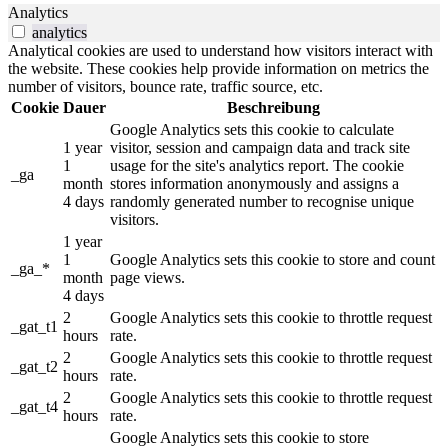
Analytics
analytics
Analytical cookies are used to understand how visitors interact with
the website. These cookies help provide information on metrics the
number of visitors, bounce rate, traffic source, etc.
Cookie
Dauer
Beschreibung
Google Analytics sets this cookie to calculate
1 year
visitor, session and campaign data and track site
1
usage for the site's analytics report. The cookie
_ga
month
stores information anonymously and assigns a
4 days
randomly generated number to recognise unique
visitors.
1 year
1
Google Analytics sets this cookie to store and count
_ga_*
month
page views.
4 days
2
Google Analytics sets this cookie to throttle request
_gat_t1
hours
rate.
2
Google Analytics sets this cookie to throttle request
_gat_t2
hours
rate.
2
Google Analytics sets this cookie to throttle request
_gat_t4
hours
rate.
Google Analytics sets this cookie to store