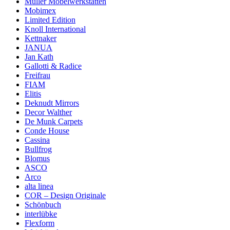
Müller Möbelwerkstätten
Mobimex
Limited Edition
Knoll International
Kettnaker
JANUA
Jan Kath
Gallotti & Radice
Freifrau
FIAM
Elitis
Deknudt Mirrors
Decor Walther
De Munk Carpets
Conde House
Cassina
Bullfrog
Blomus
ASCO
Arco
alta linea
COR – Design Originale
Schönbuch
interlübke
Flexform