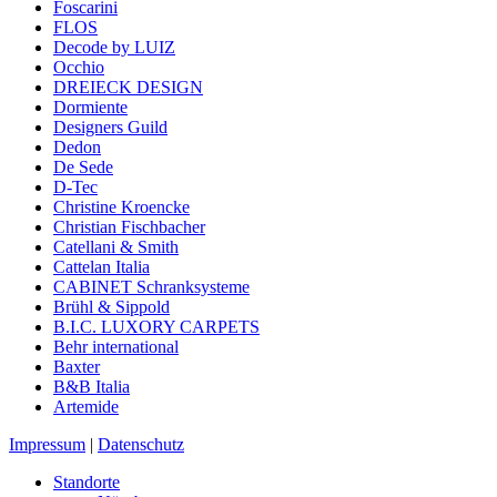
Foscarini
FLOS
Decode by LUIZ
Occhio
DREIECK DESIGN
Dormiente
Designers Guild
Dedon
De Sede
D-Tec
Christine Kroencke
Christian Fischbacher
Catellani & Smith
Cattelan Italia
CABINET Schranksysteme
Brühl & Sippold
B.I.C. LUXORY CARPETS
Behr international
Baxter
B&B Italia
Artemide
Impressum
|
Datenschutz
Standorte