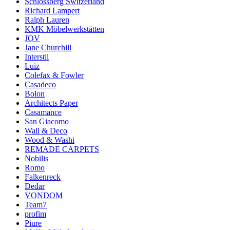
Schlossberg Switzerland
Richard Lampert
Ralph Lauren
KMK Möbelwerkstätten
JOV
Jane Churchill
Interstil
Luiz
Colefax & Fowler
Casadeco
Bolon
Architects Paper
Casamance
San Giacomo
Wall & Deco
Wood & Washi
REMADE CARPETS
Nobilis
Romo
Falkenreck
Dedar
VONDOM
Team7
profim
Piure