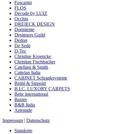
Foscarini
FLOS
Decode by LUIZ
Occhio
DREIECK DESIGN
Dormiente
Designers Guild
Dedon
De Sede
D-Tec
Christine Kroencke
Christian Fischbacher
Catellani & Smith
Cattelan Italia
CABINET Schranksysteme
Brühl & Sippold
B.I.C. LUXORY CARPETS
Behr international
Baxter
B&B Italia
Artemide
Impressum
|
Datenschutz
Standorte