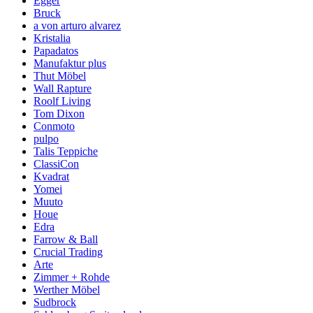
Egger
Bruck
a von arturo alvarez
Kristalia
Papadatos
Manufaktur plus
Thut Möbel
Wall Rapture
Roolf Living
Tom Dixon
Conmoto
pulpo
Talis Teppiche
ClassiCon
Kvadrat
Yomei
Muuto
Houe
Edra
Farrow & Ball
Crucial Trading
Arte
Zimmer + Rohde
Werther Möbel
Sudbrock