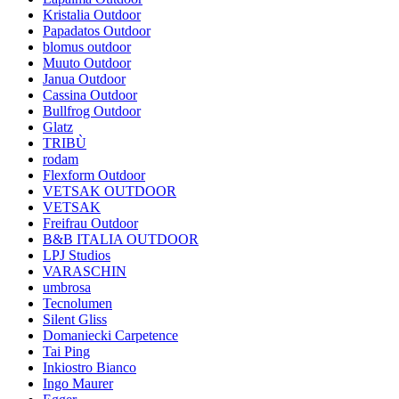
Kristalia Outdoor
Papadatos Outdoor
blomus outdoor
Muuto Outdoor
Janua Outdoor
Cassina Outdoor
Bullfrog Outdoor
Glatz
TRIBÙ
rodam
Flexform Outdoor
VETSAK OUTDOOR
VETSAK
Freifrau Outdoor
B&B ITALIA OUTDOOR
LPJ Studios
VARASCHIN
umbrosa
Tecnolumen
Silent Gliss
Domaniecki Carpetence
Tai Ping
Inkiostro Bianco
Ingo Maurer