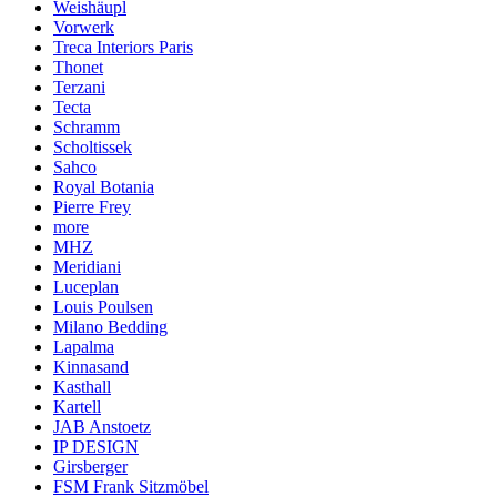
Weishäupl
Vorwerk
Treca Interiors Paris
Thonet
Terzani
Tecta
Schramm
Scholtissek
Sahco
Royal Botania
Pierre Frey
more
MHZ
Meridiani
Luceplan
Louis Poulsen
Milano Bedding
Lapalma
Kinnasand
Kasthall
Kartell
JAB Anstoetz
IP DESIGN
Girsberger
FSM Frank Sitzmöbel