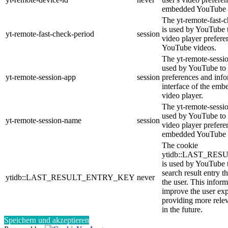
embedded YouTube 
The yt-remote-fast-
is used by YouTube t
yt-remote-fast-check-period
session
video player prefer
YouTube videos.
The yt-remote-sessio
used by YouTube to 
yt-remote-session-app
session
preferences and info
interface of the em
video player.
The yt-remote-sessi
used by YouTube to s
yt-remote-session-name
session
video player prefere
embedded YouTube 
The cookie
ytidb::LAST_RE
is used by YouTube to
search result entry t
ytidb::LAST_RESULT_ENTRY_KEY
never
the user. This inform
improve the user ex
providing more relev
in the future.
Speichern und akzeptieren