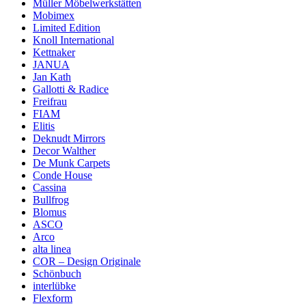
Müller Möbelwerkstätten
Mobimex
Limited Edition
Knoll International
Kettnaker
JANUA
Jan Kath
Gallotti & Radice
Freifrau
FIAM
Elitis
Deknudt Mirrors
Decor Walther
De Munk Carpets
Conde House
Cassina
Bullfrog
Blomus
ASCO
Arco
alta linea
COR – Design Originale
Schönbuch
interlübke
Flexform