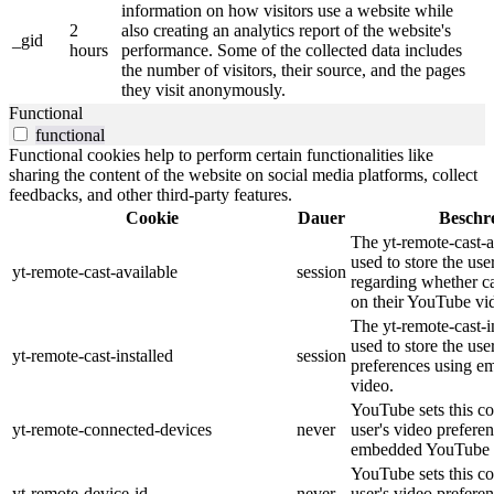
information on how visitors use a website while
2
also creating an analytics report of the website's
_gid
hours
performance. Some of the collected data includes
the number of visitors, their source, and the pages
they visit anonymously.
Functional
functional
Functional cookies help to perform certain functionalities like
sharing the content of the website on social media platforms, collect
feedbacks, and other third-party features.
Cookie
Dauer
Beschr
The yt-remote-cast-a
used to store the use
yt-remote-cast-available
session
regarding whether ca
on their YouTube vid
The yt-remote-cast-in
used to store the use
yt-remote-cast-installed
session
preferences using 
video.
YouTube sets this co
yt-remote-connected-devices
never
user's video prefere
embedded YouTube 
YouTube sets this co
yt-remote-device-id
never
user's video prefere