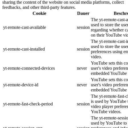
sharing the content of the website on social media platforms, collect
feedbacks, and other third-party features.
Cookie
Dauer
Beschr
The yt-remote-cast-a
used to store the use
yt-remote-cast-available
session
regarding whether ca
on their YouTube vid
The yt-remote-cast-in
used to store the use
yt-remote-cast-installed
session
preferences using 
video.
YouTube sets this co
yt-remote-connected-devices
never
user's video prefere
embedded YouTube 
YouTube sets this co
yt-remote-device-id
never
user's video prefere
embedded YouTube 
The yt-remote-fast-
is used by YouTube t
yt-remote-fast-check-period
session
video player prefer
YouTube videos.
The yt-remote-sessio
used by YouTube to 