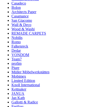
Casadeco
Bolon
Architects Paper
Casamance
San Giacomo
Wall & Deco
Wood & Washi
REMADE CARPETS
Nobilis
Romo
Falkenreck
Dedar
VONDOM
Team7
profim
Piure
Müller Möbelwerkstätten
Mobimex
Limited Edition
Knoll International
Kettnaker
JANUA
Jan Kath
Gallotti & Radice
Freifrau