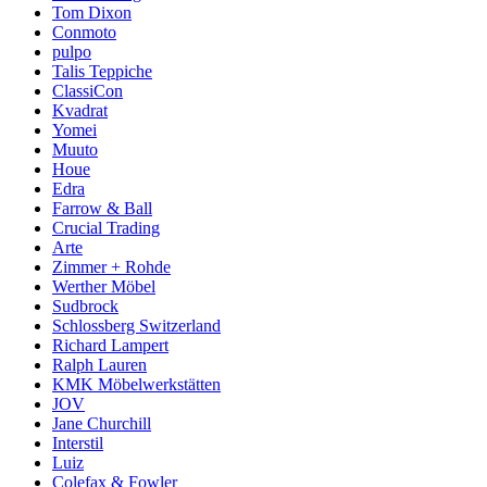
Tom Dixon
Conmoto
pulpo
Talis Teppiche
ClassiCon
Kvadrat
Yomei
Muuto
Houe
Edra
Farrow & Ball
Crucial Trading
Arte
Zimmer + Rohde
Werther Möbel
Sudbrock
Schlossberg Switzerland
Richard Lampert
Ralph Lauren
KMK Möbelwerkstätten
JOV
Jane Churchill
Interstil
Luiz
Colefax & Fowler