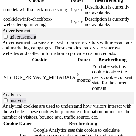
Cookie
Dauer
Beschreibung
Description is currently
cookielawinfo-checkbox-leistung
1 year
not available.
cookielawinfo-checkbox-
Description is currently
1 year
webseitenoptimierung
not available.
Advertisement
advertisement
Advertisement cookies are used to provide visitors with relevant ads
and marketing campaigns. These cookies track visitors across
websites and collect information to provide customized ads.
Cookie
Dauer
Beschreibung
YouTube sets this
cookie to store the
6
VISITOR_PRIVACY_METADATA
user's cookie consent
months
state for the current
domain.
Analytics
analytics
Analytical cookies are used to understand how visitors interact with
the website. These cookies help provide information on metrics the
number of visitors, bounce rate, traffic source, etc.
Cookie
Dauer
Beschreibung
Google Analytics sets this cookie to calculate
1 year
visitor, session and campaign data and track site