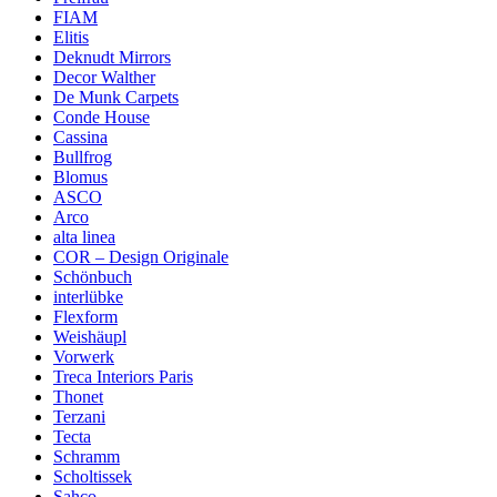
FIAM
Elitis
Deknudt Mirrors
Decor Walther
De Munk Carpets
Conde House
Cassina
Bullfrog
Blomus
ASCO
Arco
alta linea
COR – Design Originale
Schönbuch
interlübke
Flexform
Weishäupl
Vorwerk
Treca Interiors Paris
Thonet
Terzani
Tecta
Schramm
Scholtissek
Sahco