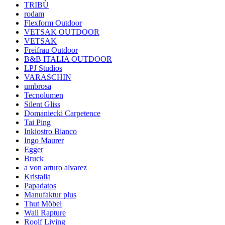
TRIBÙ
rodam
Flexform Outdoor
VETSAK OUTDOOR
VETSAK
Freifrau Outdoor
B&B ITALIA OUTDOOR
LPJ Studios
VARASCHIN
umbrosa
Tecnolumen
Silent Gliss
Domaniecki Carpetence
Tai Ping
Inkiostro Bianco
Ingo Maurer
Egger
Bruck
a von arturo alvarez
Kristalia
Papadatos
Manufaktur plus
Thut Möbel
Wall Rapture
Roolf Living