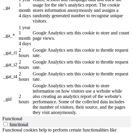
1
usage for the site's analytics report. The cookie
_ga
month
stores information anonymously and assigns a
4 days
randomly generated number to recognise unique
visitors.
1 year
1
Google Analytics sets this cookie to store and count
_ga_*
month
page views.
4 days
2
Google Analytics sets this cookie to throttle request
_gat_t1
hours
rate.
2
Google Analytics sets this cookie to throttle request
_gat_t2
hours
rate.
2
Google Analytics sets this cookie to throttle request
_gat_t4
hours
rate.
Google Analytics sets this cookie to store
information on how visitors use a website while
2
also creating an analytics report of the website's
_gid
hours
performance. Some of the collected data includes
the number of visitors, their source, and the pages
they visit anonymously.
Functional
functional
Functional cookies help to perform certain functionalities like