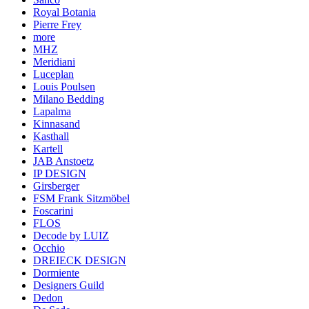
Royal Botania
Pierre Frey
more
MHZ
Meridiani
Luceplan
Louis Poulsen
Milano Bedding
Lapalma
Kinnasand
Kasthall
Kartell
JAB Anstoetz
IP DESIGN
Girsberger
FSM Frank Sitzmöbel
Foscarini
FLOS
Decode by LUIZ
Occhio
DREIECK DESIGN
Dormiente
Designers Guild
Dedon