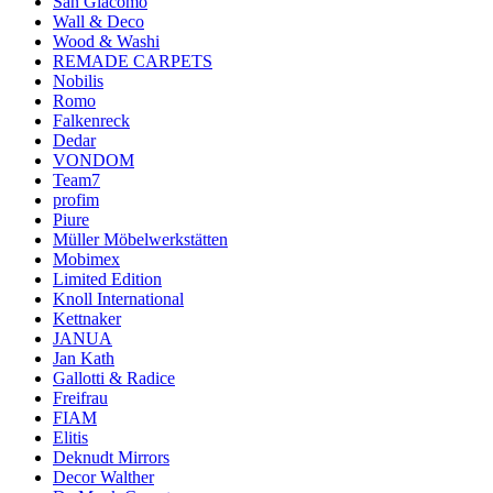
San Giacomo
Wall & Deco
Wood & Washi
REMADE CARPETS
Nobilis
Romo
Falkenreck
Dedar
VONDOM
Team7
profim
Piure
Müller Möbelwerkstätten
Mobimex
Limited Edition
Knoll International
Kettnaker
JANUA
Jan Kath
Gallotti & Radice
Freifrau
FIAM
Elitis
Deknudt Mirrors
Decor Walther