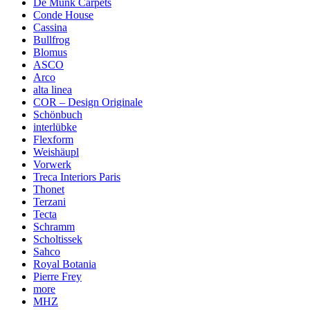
De Munk Carpets
Conde House
Cassina
Bullfrog
Blomus
ASCO
Arco
alta linea
COR – Design Originale
Schönbuch
interlübke
Flexform
Weishäupl
Vorwerk
Treca Interiors Paris
Thonet
Terzani
Tecta
Schramm
Scholtissek
Sahco
Royal Botania
Pierre Frey
more
MHZ