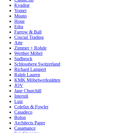
Kvadrat
Yomei
Muuto
Houe
Edra
Farrow & Ball
Crucial Trading
Arte
Zimmer + Rohde
Werther Möbel
Sudbrock
Schlossberg Switzerland
Richard Lampert
Ralph Lauren
KMK Möbelwerkstätten
JOV
Jane Churchill
Interstil
Luiz
Colefax & Fowler
Casadeco
Bolon
Architects Paper
Casamance