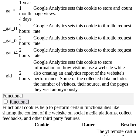
1 year
1
Google Analytics sets this cookie to store and count
_ga_*
month
page views.
4 days
2
Google Analytics sets this cookie to throttle request
_gat_t1
hours
rate.
2
Google Analytics sets this cookie to throttle request
_gat_t2
hours
rate.
2
Google Analytics sets this cookie to throttle request
_gat_t4
hours
rate.
Google Analytics sets this cookie to store
information on how visitors use a website while
2
also creating an analytics report of the website's
_gid
hours
performance. Some of the collected data includes
the number of visitors, their source, and the pages
they visit anonymously.
Functional
functional
Functional cookies help to perform certain functionalities like
sharing the content of the website on social media platforms, collect
feedbacks, and other third-party features.
Cookie
Dauer
Beschr
The yt-remote-cast-a