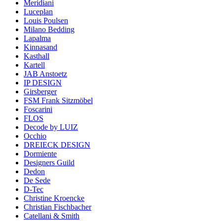
Meridiani
Luceplan
Louis Poulsen
Milano Bedding
Lapalma
Kinnasand
Kasthall
Kartell
JAB Anstoetz
IP DESIGN
Girsberger
FSM Frank Sitzmöbel
Foscarini
FLOS
Decode by LUIZ
Occhio
DREIECK DESIGN
Dormiente
Designers Guild
Dedon
De Sede
D-Tec
Christine Kroencke
Christian Fischbacher
Catellani & Smith