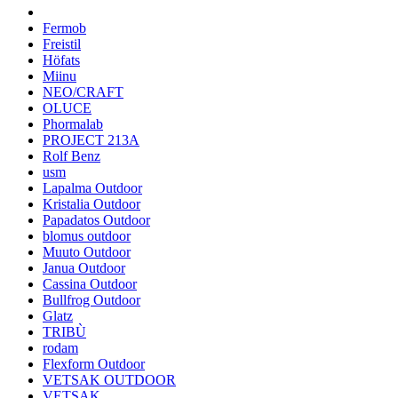
Fermob
Freistil
Höfats
Miinu
NEO/CRAFT
OLUCE
Phormalab
PROJECT 213A
Rolf Benz
usm
Lapalma Outdoor
Kristalia Outdoor
Papadatos Outdoor
blomus outdoor
Muuto Outdoor
Janua Outdoor
Cassina Outdoor
Bullfrog Outdoor
Glatz
TRIBÙ
rodam
Flexform Outdoor
VETSAK OUTDOOR
VETSAK