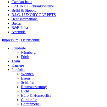
Cattelan Italia
CABINET Schranksysteme
Brühl & Sippold
B.I.C. LUXORY CARPETS
Behr international
Baxter
B&B Italia
Artemide
Impressum
|
Datenschutz
Standorte
Nürnberg
Fürth
Team
Karriere
Portfolio
Wohnen
Essen
Schlafen
Raumausstattung
Licht
Büro & Homeoffice
Garderobe
Gartenmöbel