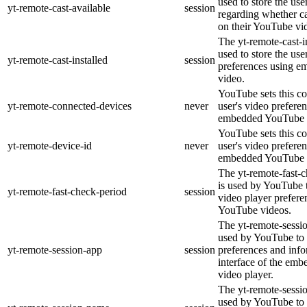
used to store the use
yt-remote-cast-available
session
regarding whether ca
on their YouTube vid
The yt-remote-cast-in
used to store the use
yt-remote-cast-installed
session
preferences using 
video.
YouTube sets this co
yt-remote-connected-devices
never
user's video prefere
embedded YouTube 
YouTube sets this co
yt-remote-device-id
never
user's video prefere
embedded YouTube 
The yt-remote-fast-
is used by YouTube t
yt-remote-fast-check-period
session
video player prefer
YouTube videos.
The yt-remote-sessio
used by YouTube to 
yt-remote-session-app
session
preferences and info
interface of the em
video player.
The yt-remote-sessi
used by YouTube to s