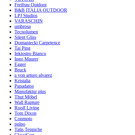
Freifrau Outdoor
B&B ITALIA OUTDOOR
LPJ Studios
VARASCHIN
umbrosa
Tecnolumen
Silent Gliss
Domaniecki Carpetence
Tai Ping
Inkiostro Bianco
Ingo Maurer
Egger
Bruck
a von arturo alvarez
Kristalia
Papadatos
Manufaktur plus
Thut Möbel
Wall Rapture
Roolf Living
Tom Dixon
Conmoto
pulpo
Talis Teppiche
ClassiCon