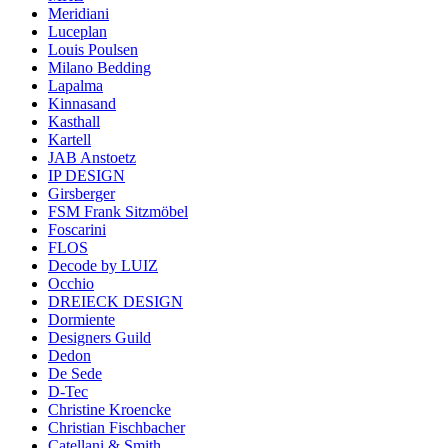
Meridiani
Luceplan
Louis Poulsen
Milano Bedding
Lapalma
Kinnasand
Kasthall
Kartell
JAB Anstoetz
IP DESIGN
Girsberger
FSM Frank Sitzmöbel
Foscarini
FLOS
Decode by LUIZ
Occhio
DREIECK DESIGN
Dormiente
Designers Guild
Dedon
De Sede
D-Tec
Christine Kroencke
Christian Fischbacher
Catellani & Smith