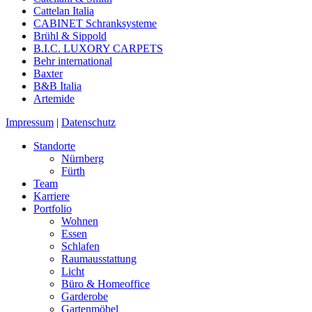
Cattelan Italia
CABINET Schranksysteme
Brühl & Sippold
B.I.C. LUXORY CARPETS
Behr international
Baxter
B&B Italia
Artemide
Impressum
|
Datenschutz
Standorte
Nürnberg
Fürth
Team
Karriere
Portfolio
Wohnen
Essen
Schlafen
Raumausstattung
Licht
Büro & Homeoffice
Garderobe
Gartenmöbel