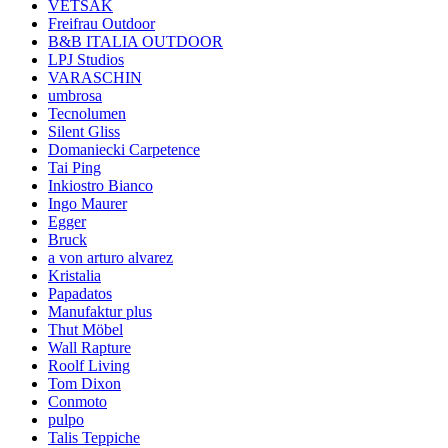
VETSAK
Freifrau Outdoor
B&B ITALIA OUTDOOR
LPJ Studios
VARASCHIN
umbrosa
Tecnolumen
Silent Gliss
Domaniecki Carpetence
Tai Ping
Inkiostro Bianco
Ingo Maurer
Egger
Bruck
a von arturo alvarez
Kristalia
Papadatos
Manufaktur plus
Thut Möbel
Wall Rapture
Roolf Living
Tom Dixon
Conmoto
pulpo
Talis Teppiche