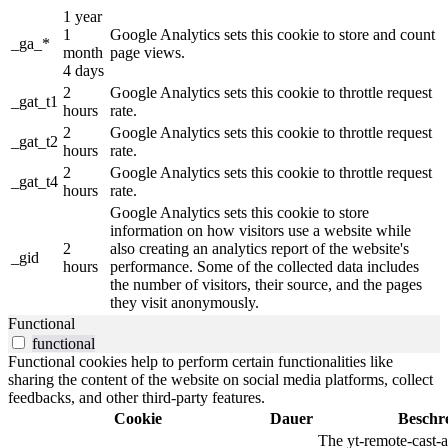
1 year
1
Google Analytics sets this cookie to store and count
_ga_*
month
page views.
4 days
2
Google Analytics sets this cookie to throttle request
_gat_t1
hours
rate.
2
Google Analytics sets this cookie to throttle request
_gat_t2
hours
rate.
2
Google Analytics sets this cookie to throttle request
_gat_t4
hours
rate.
Google Analytics sets this cookie to store
information on how visitors use a website while
2
also creating an analytics report of the website's
_gid
hours
performance. Some of the collected data includes
the number of visitors, their source, and the pages
they visit anonymously.
Functional
functional
Functional cookies help to perform certain functionalities like
sharing the content of the website on social media platforms, collect
feedbacks, and other third-party features.
Cookie
Dauer
Beschr
The yt-remote-cast-a