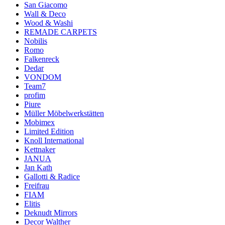
San Giacomo
Wall & Deco
Wood & Washi
REMADE CARPETS
Nobilis
Romo
Falkenreck
Dedar
VONDOM
Team7
profim
Piure
Müller Möbelwerkstätten
Mobimex
Limited Edition
Knoll International
Kettnaker
JANUA
Jan Kath
Gallotti & Radice
Freifrau
FIAM
Elitis
Deknudt Mirrors
Decor Walther