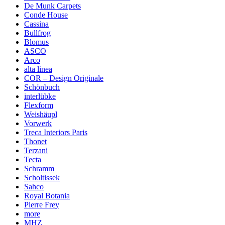
De Munk Carpets
Conde House
Cassina
Bullfrog
Blomus
ASCO
Arco
alta linea
COR – Design Originale
Schönbuch
interlübke
Flexform
Weishäupl
Vorwerk
Treca Interiors Paris
Thonet
Terzani
Tecta
Schramm
Scholtissek
Sahco
Royal Botania
Pierre Frey
more
MHZ