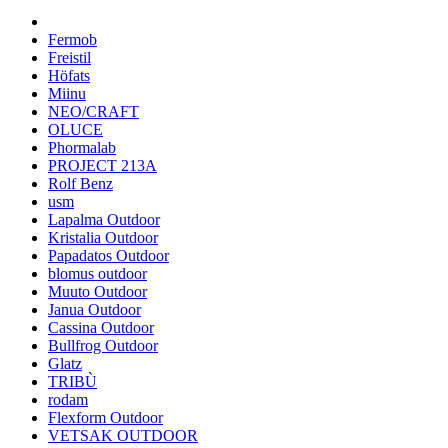
Fermob
Freistil
Höfats
Miinu
NEO/CRAFT
OLUCE
Phormalab
PROJECT 213A
Rolf Benz
usm
Lapalma Outdoor
Kristalia Outdoor
Papadatos Outdoor
blomus outdoor
Muuto Outdoor
Janua Outdoor
Cassina Outdoor
Bullfrog Outdoor
Glatz
TRIBÙ
rodam
Flexform Outdoor
VETSAK OUTDOOR