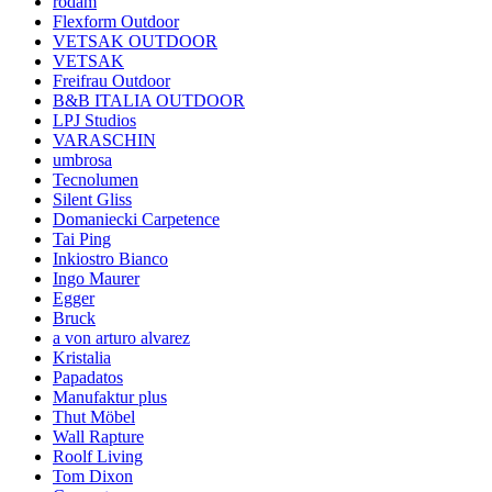
rodam
Flexform Outdoor
VETSAK OUTDOOR
VETSAK
Freifrau Outdoor
B&B ITALIA OUTDOOR
LPJ Studios
VARASCHIN
umbrosa
Tecnolumen
Silent Gliss
Domaniecki Carpetence
Tai Ping
Inkiostro Bianco
Ingo Maurer
Egger
Bruck
a von arturo alvarez
Kristalia
Papadatos
Manufaktur plus
Thut Möbel
Wall Rapture
Roolf Living
Tom Dixon