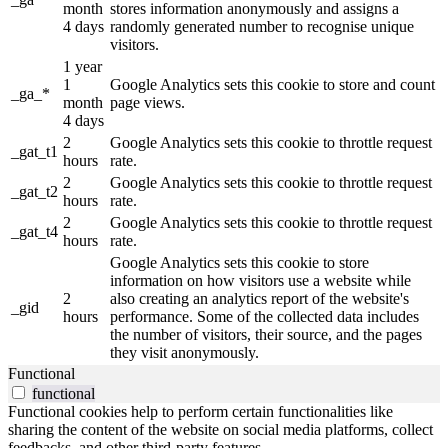
month
stores information anonymously and assigns a
4 days
randomly generated number to recognise unique
visitors.
1 year
1
Google Analytics sets this cookie to store and count
_ga_*
month
page views.
4 days
2
Google Analytics sets this cookie to throttle request
_gat_t1
hours
rate.
2
Google Analytics sets this cookie to throttle request
_gat_t2
hours
rate.
2
Google Analytics sets this cookie to throttle request
_gat_t4
hours
rate.
Google Analytics sets this cookie to store
information on how visitors use a website while
2
also creating an analytics report of the website's
_gid
hours
performance. Some of the collected data includes
the number of visitors, their source, and the pages
they visit anonymously.
Functional
functional
Functional cookies help to perform certain functionalities like
sharing the content of the website on social media platforms, collect
feedbacks, and other third-party features.