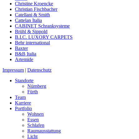
Christine Kroencke
Christian Fischbacher
Catellani & Smith
Cattelan Italia
CABINET Schranksysteme
Brühl & Sippold
B.I.C. LUXORY CARPETS
Behr international
Baxter
B&B Italia
Artemide
Impressum
|
Datenschutz
Standorte
Nürnberg
Fürth
Team
Karriere
Portfolio
Wohnen
Essen
Schlafen
Raumausstattung
Licht