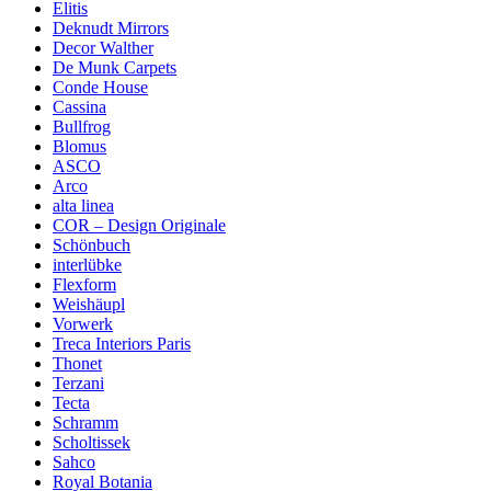
Elitis
Deknudt Mirrors
Decor Walther
De Munk Carpets
Conde House
Cassina
Bullfrog
Blomus
ASCO
Arco
alta linea
COR – Design Originale
Schönbuch
interlübke
Flexform
Weishäupl
Vorwerk
Treca Interiors Paris
Thonet
Terzani
Tecta
Schramm
Scholtissek
Sahco
Royal Botania