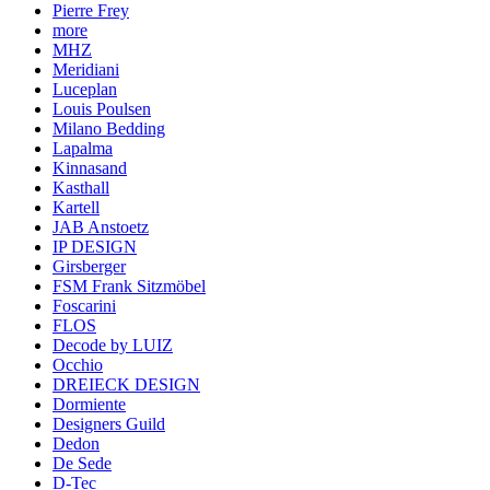
Pierre Frey
more
MHZ
Meridiani
Luceplan
Louis Poulsen
Milano Bedding
Lapalma
Kinnasand
Kasthall
Kartell
JAB Anstoetz
IP DESIGN
Girsberger
FSM Frank Sitzmöbel
Foscarini
FLOS
Decode by LUIZ
Occhio
DREIECK DESIGN
Dormiente
Designers Guild
Dedon
De Sede
D-Tec