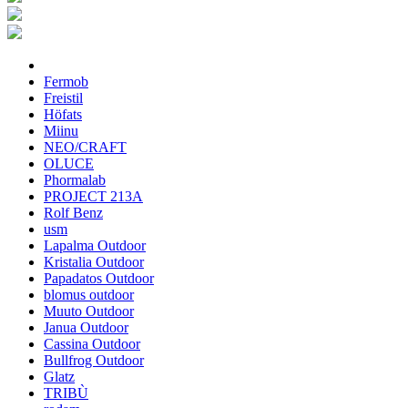
Fermob
Freistil
Höfats
Miinu
NEO/CRAFT
OLUCE
Phormalab
PROJECT 213A
Rolf Benz
usm
Lapalma Outdoor
Kristalia Outdoor
Papadatos Outdoor
blomus outdoor
Muuto Outdoor
Janua Outdoor
Cassina Outdoor
Bullfrog Outdoor
Glatz
TRIBÙ