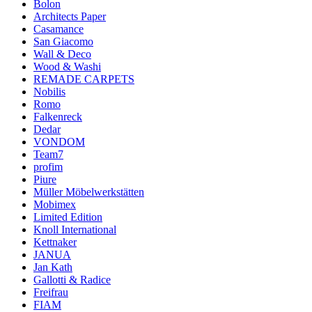
Bolon
Architects Paper
Casamance
San Giacomo
Wall & Deco
Wood & Washi
REMADE CARPETS
Nobilis
Romo
Falkenreck
Dedar
VONDOM
Team7
profim
Piure
Müller Möbelwerkstätten
Mobimex
Limited Edition
Knoll International
Kettnaker
JANUA
Jan Kath
Gallotti & Radice
Freifrau
FIAM