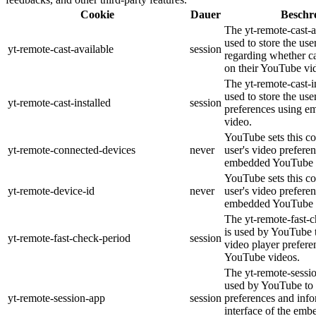
Cookie
Dauer
Beschr
The yt-remote-cast-a
used to store the use
yt-remote-cast-available
session
regarding whether ca
on their YouTube vid
The yt-remote-cast-in
used to store the use
yt-remote-cast-installed
session
preferences using 
video.
YouTube sets this co
yt-remote-connected-devices
never
user's video prefere
embedded YouTube 
YouTube sets this co
yt-remote-device-id
never
user's video prefere
embedded YouTube 
The yt-remote-fast-
is used by YouTube t
yt-remote-fast-check-period
session
video player prefer
YouTube videos.
The yt-remote-sessio
used by YouTube to 
yt-remote-session-app
session
preferences and info
interface of the em