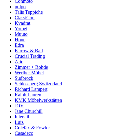
Conmoto
pulpo
Talis Teppiche
ClassiCon
Kvadrat
Yomei
Muuto
Houe
Edra
Farrow & Ball
Crucial Trading
Arte
Zimmer + Rohde
Werther Möbel
Sudbrock
Schlossberg Switzerland
Richard Lampert
Ralph Lauren
KMK Möbelwerkstätten
JOV
Jane Churchill
Interstil
Luiz
Colefax & Fowler
Casadeco