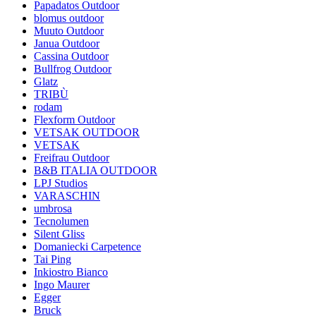
Papadatos Outdoor
blomus outdoor
Muuto Outdoor
Janua Outdoor
Cassina Outdoor
Bullfrog Outdoor
Glatz
TRIBÙ
rodam
Flexform Outdoor
VETSAK OUTDOOR
VETSAK
Freifrau Outdoor
B&B ITALIA OUTDOOR
LPJ Studios
VARASCHIN
umbrosa
Tecnolumen
Silent Gliss
Domaniecki Carpetence
Tai Ping
Inkiostro Bianco
Ingo Maurer
Egger
Bruck