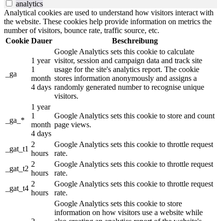
analytics
Analytical cookies are used to understand how visitors interact with
the website. These cookies help provide information on metrics the
number of visitors, bounce rate, traffic source, etc.
Cookie
Dauer
Beschreibung
Google Analytics sets this cookie to calculate
1 year
visitor, session and campaign data and track site
1
usage for the site's analytics report. The cookie
_ga
month
stores information anonymously and assigns a
4 days
randomly generated number to recognise unique
visitors.
1 year
1
Google Analytics sets this cookie to store and count
_ga_*
month
page views.
4 days
2
Google Analytics sets this cookie to throttle request
_gat_t1
hours
rate.
2
Google Analytics sets this cookie to throttle request
_gat_t2
hours
rate.
2
Google Analytics sets this cookie to throttle request
_gat_t4
hours
rate.
Google Analytics sets this cookie to store
information on how visitors use a website while