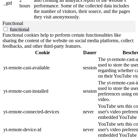
2
also creating an analytics report of the website's
_gid
hours
performance. Some of the collected data includes
the number of visitors, their source, and the pages
they visit anonymously.
Functional
functional
Functional cookies help to perform certain functionalities like
sharing the content of the website on social media platforms, collect
feedbacks, and other third-party features.
Cookie
Dauer
Beschr
The yt-remote-cast-a
used to store the use
yt-remote-cast-available
session
regarding whether ca
on their YouTube vid
The yt-remote-cast-in
used to store the use
yt-remote-cast-installed
session
preferences using 
video.
YouTube sets this co
yt-remote-connected-devices
never
user's video prefere
embedded YouTube 
YouTube sets this co
yt-remote-device-id
never
user's video prefere
embedded YouTube 