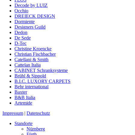
Decode by LUIZ
Occhio
DREIECK DESIGN
Dormiente
Designers Guild
Dedon
De Sede
D-Tec
Christine Kroencke
Christian Fischbacher
Catellani & Smith
Cattelan Italia
CABINET Schranksysteme
Brühl & Sippold
B.I.C. LUXORY CARPETS
Behr international
Baxter
B&B Italia
Artemide
Impressum
|
Datenschutz
Standorte
Nürnberg
Fürth