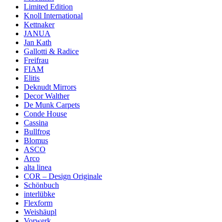
Limited Edition
Knoll International
Kettnaker
JANUA
Jan Kath
Gallotti & Radice
Freifrau
FIAM
Elitis
Deknudt Mirrors
Decor Walther
De Munk Carpets
Conde House
Cassina
Bullfrog
Blomus
ASCO
Arco
alta linea
COR – Design Originale
Schönbuch
interlübke
Flexform
Weishäupl
Vorwerk