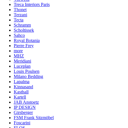
Treca Interiors Paris
Thonet
Terzani
Tecta
Schramm
Scholtissek
Sahco
Royal Botania
Pierre Frey
more
MHZ
Meridiani
Luceplan
Louis Poulsen
Milano Bedding
Lapalma
Kinnasand
Kasthall
Kartell
JAB Anstoetz
IP DESIGN
Girsberger
FSM Frank Sitzmöbel
Foscarini
FLOS