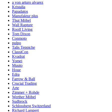
a von arturo alvarez
Kristalia
Papadatos
Manufaktur plus
Thut Möbel
Wall Rapture
Roolf Living
Tom Dixon
Conmoto
pulpo
Talis Teppiche
ClassiCon
Kvadrat
Yomei
Muuto
Houe
Edra
Farrow & Ball
Crucial Trading
Arte
Zimmer + Rohde
Werther Möbel
Sudbrock
Schlossberg Switzerland
Richard Lampert