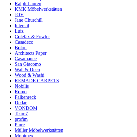
Ralph Lauren
KMK Möbelwerkstätten
JOV
Jane Churchill
Interstil
Luiz
Colefax & Fowler
Casadeco
Bolon
Architects Paper
Casamance
San Giacomo
Wall & Deco
Wood & Washi
REMADE CARPETS
Nobilis
Romo
Falkenreck
Dedar
VONDOM
Team7
profim
Piure
Müller Möbelwerkstätten
Mobimex