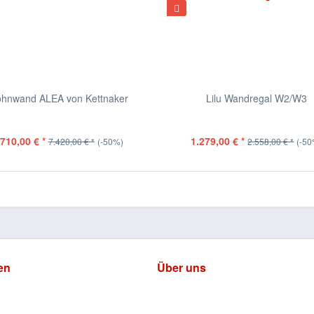
hnwand ALEA von Kettnaker
Lilu Wandregal W2/W3
.710,00 € *
1.279,00 € *
7.420,00 € *
(-50%)
2.558,00 € *
(-50
en
Über uns