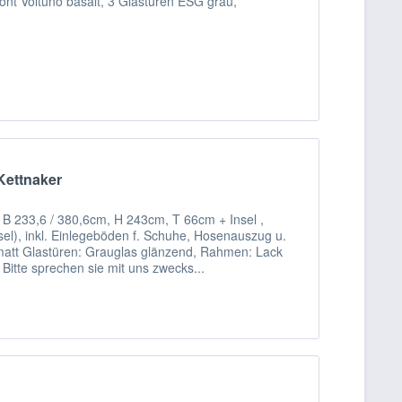
nt Voltuno basalt, 3 Glastüren ESG grau,
Kettnaker
B 233,6 / 380,6cm, H 243cm, T 66cm + Insel ,
el), inkl. Einlegeböden f. Schuhe, Hosenauszug u.
matt Glastüren: Grauglas glänzend, Rahmen: Lack
Bitte sprechen sie mit uns zwecks...