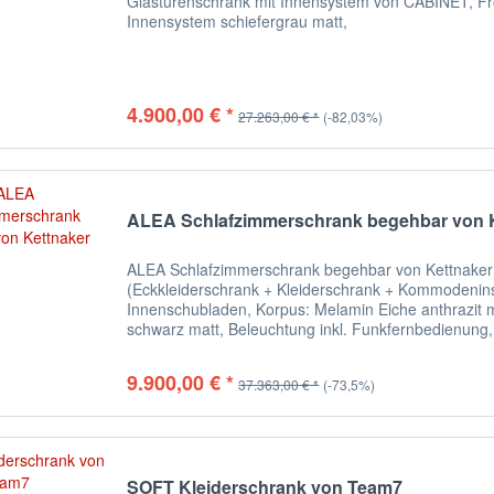
Glastürenschrank mit Innensystem von CABINET, Fro
Innensystem schiefergrau matt,
4.900,00 € *
27.263,00 € *
(-82,03%)
ALEA Schlafzimmerschrank begehbar von 
ALEA Schlafzimmerschrank begehbar von Kettnaker 
(Eckkleiderschrank + Kleiderschrank + Kommodenins
Innenschubladen, Korpus: Melamin Eiche anthrazit 
schwarz matt, Beleuchtung inkl. Funkfernbedienung, 
9.900,00 € *
37.363,00 € *
(-73,5%)
SOFT Kleiderschrank von Team7